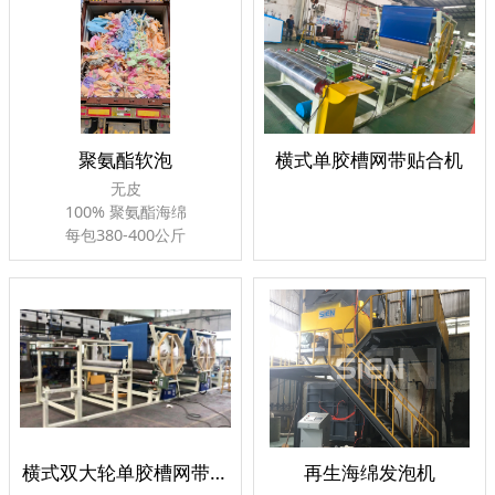
聚氨酯软泡
横式单胶槽网带贴合机
无皮
100% 聚氨酯海绵
每包380-400公斤
用于再生绵生产
横式双大轮单胶槽网带贴合机
再生海绵发泡机