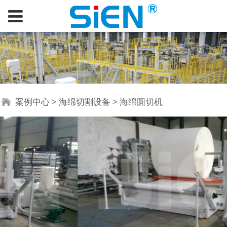
海绵圆切机
案例中心
>
海绵切割设备
>
海绵圆切机